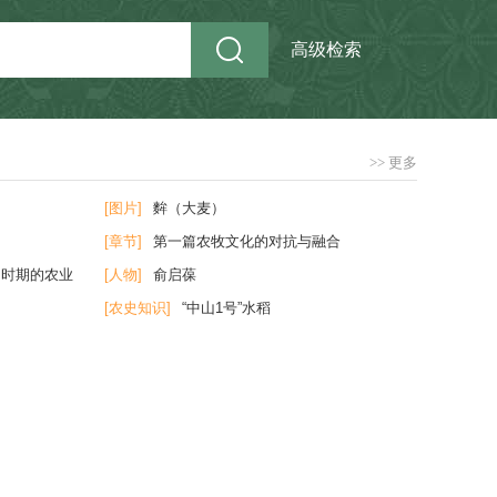
高级检索
>>
更多
[图片]
麰（大麦）
[章节]
第一篇农牧文化的对抗与融合
国时期的农业
[人物]
俞启葆
[农史知识]
“中山1号”水稻