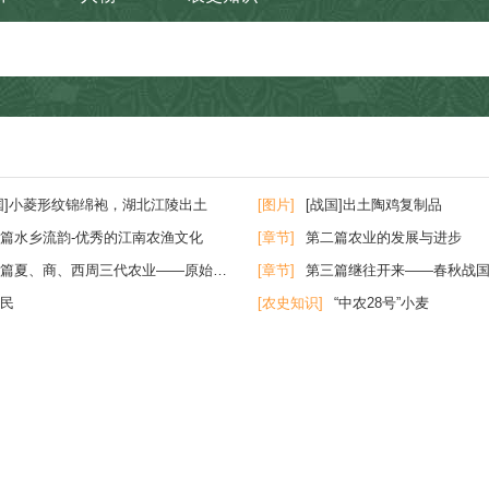
国]小菱形纹锦绵袍，湖北江陵出土
[图片]
[战国]出土陶鸡复制品
篇水乡流韵-优秀的江南农渔文化
[章节]
第二篇农业的发展与进步
篇夏、商、西周三代农业——原始社会时期的农业
[章节]
第三篇继往开来——春秋战
耕民
[农史知识]
“中农28号”小麦