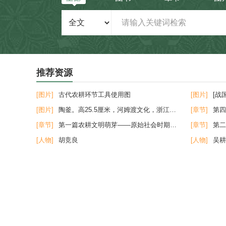
推荐资源
[图片]
古代农耕环节工具使用图
[图片]
[战
[图片]
陶釜。高25.5厘米，河姆渡文化，浙江余姚河姆渡遗址出土
[章节]
第四
[章节]
第一篇农耕文明萌芽——原始社会时期的农业
[章节]
第二
[人物]
胡竞良
[人物]
吴