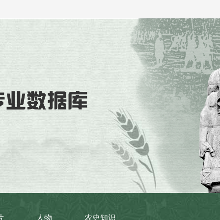
片
人物
农史知识